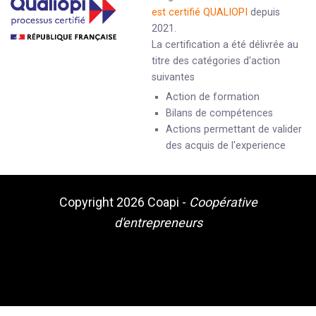
est certifié QUALIOPI
depuis
2021.
La certification a été délivrée au
titre des catégories d'action
suivantes
Action de formation
Bilans de compétences
Actions permettant de valider
des acquis de l'experience
Copyright 2026
Coapi
-
Coopérative
d'entrepreneurs