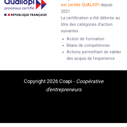
est certifié QUALIOPI
depuis
2021.
La certification a été délivrée au
titre des catégories d'action
suivantes
Action de formation
Bilans de compétences
Actions permettant de valider
des acquis de l'experience
Copyright 2026
Coapi
-
Coopérative
d'entrepreneurs